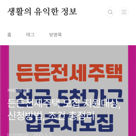
본문 바로가기
생활의 유익한 정보
홈
태그
방명록
카테고리 없음
든든전세주택 모집 지원대상,
신청방법, 조건 총정리
by singing3
2025. 5. 5.