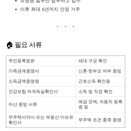
보증금 일부만 납부하고 입주
이후 최대 6년까지 안정 거주
🏠 필요 서류
주민등록등본
세대 구성 확인
가족관계증명서
신혼·한부모 여부 증빙
소득금액증명원
근로소득 확인용
건강보험 자격득실확인서
소득 및 직장 확인
예금 잔액, 자동차 등록
자산 증빙 서류
증 등
무주택서약서 또는 부동산 미보유
무주택 조건 충족 증명
확인서